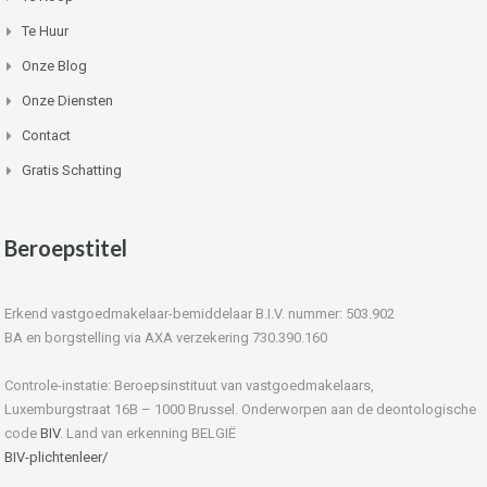
Te Huur
Onze Blog
Onze Diensten
Contact
Gratis Schatting
Beroepstitel
Erkend vastgoedmakelaar-bemiddelaar B.I.V. nummer: 503.902
BA en borgstelling via AXA verzekering 730.390.160
Controle-instatie: Beroepsinstituut van vastgoedmakelaars,
Luxemburgstraat 16B – 1000 Brussel. Onderworpen aan de deontologische
code
BIV
. Land van erkenning BELGIË
BIV-plichtenleer/