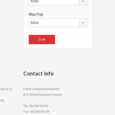
Alles
Max Prijs
Alles
Contact Info
r B.I.V.
Frank Craeybeckxlaan69
B-2100 Antwerpen-Deurne
ing
Tel.:03/360 60 00
Fax :03/360 60 08