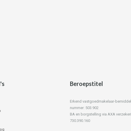
's
Beroepstitel
Erkend vastgoedmakelaar-bemiddelaa
nummer: 503.902
p
BA en borgstelling via AXA verzeker
730.390.160
log