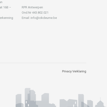
an
at 16B –
RPR Antwerpen
Ond.Nr 443.802.021
 erkenning
Email: info@cikdeurne.be
Privacy Verklaring