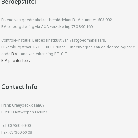
Beroepstitel
Erkend vastgoedmakelaar-bemiddelaar B.I.V. nummer: 503.902
BA en borgstelling via AXA verzekering 730.390.160
Controle-instatie: Beroepsinstituut van vastgoedmakelaars,
Luxemburgstraat 16B – 1000 Brussel. Onderworpen aan de deontologische
code
BIV
. Land van erkenning BELGIË
BIV-plichtenleer/
Contact Info
Frank Craeybeckxlaan69
B-2100 Antwerpen-Deurne
Tel.:03/360 60 00
Fax :03/360 60 08