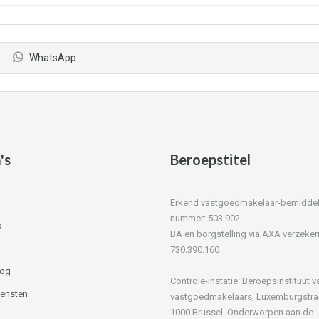
WhatsApp
's
Beroepstitel
Erkend vastgoedmakelaar-bemiddelaa
nummer: 503.902
p
BA en borgstelling via AXA verzeker
730.390.160
log
Controle-instatie: Beroepsinstituut v
iensten
vastgoedmakelaars, Luxemburgstra
1000 Brussel. Onderworpen aan de