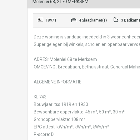
Molenlei 68, 2170 MERKSEM
18971
4 Slaapkamer(s)
3 Badkame
Deze woning is vandaag ingedeeld in 3 wooneenhede
Super gelegen bij winkels, scholen en openbaar vervo
ADRES: Molenlei 68 te Merksem
OMGEVING : Bredabaan, Eethuisstraat, Generaal Mahi
ALGEMENE INFORMATIE
KI: 743
Bouwjaar: tss 1919 en 1930
Bewoonbare oppervlakte: 45 m², 50 m², 30 m²
Grondoppervlakte: 108 m²
EPC attest: kWh/m², kWh/m², kWh/m²
P-score: D