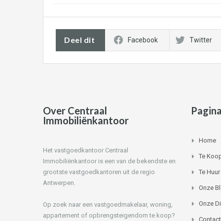
Deel dit
Facebook
Twitter
Over Centraal
Pagina
Immobiliënkantoor
Home
Het vastgoedkantoor Centraal
Te Koo
Immobiliënkantoor is een van de bekendste en
grootste vastgoedkantoren uit de regio
Te Huur
Antwerpen.
Onze B
Onze D
Op zoek naar een vastgoedmakelaar, woning,
appartement of opbrengsteigendom te koop?
Contact