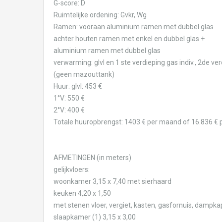
G-score: D
Ruimtelijke ordening: Gvkr, Wg
Ramen: vooraan aluminium ramen met dubbel glas
achter houten ramen met enkel en dubbel glas +
aluminium ramen met dubbel glas
verwarming: glvl en 1 ste verdieping gas indiv., 2de v
(geen mazouttank)
Huur: glvl: 453 €
1°V: 550 €
2°V: 400 €
Totale huuropbrengst: 1403 € per maand of 16.836 € p
AFMETINGEN (in meters)
gelijkvloers:
woonkamer 3,15 x 7,40 met sierhaard
keuken 4,20 x 1,50
met stenen vloer, vergiet, kasten, gasfornuis, dampk
slaapkamer (1) 3,15 x 3,00