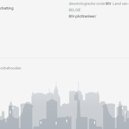
deontologische code
BIV
. Land van
Schatting
BELGIË
BIV-plichtenleer/
Voorbehouden.