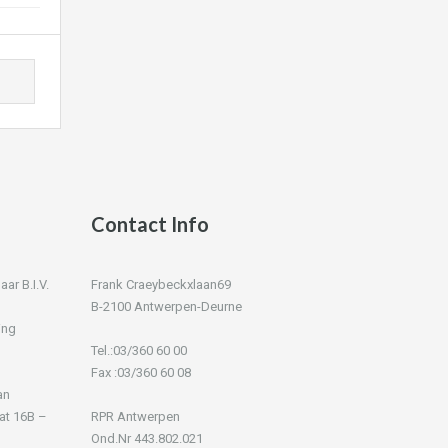
Contact Info
r B.I.V.
Frank Craeybeckxlaan69
B-2100 Antwerpen-Deurne
ing
Tel.:03/360 60 00
Fax :03/360 60 08
an
at 16B –
RPR Antwerpen
Ond.Nr 443.802.021