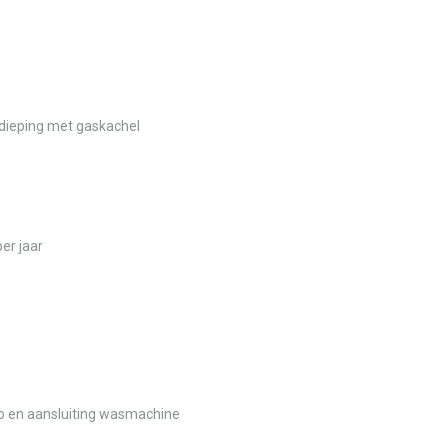
erdieping met gaskachel
er jaar
ap en aansluiting wasmachine