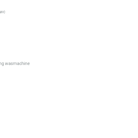
 wc
ting wasmachine