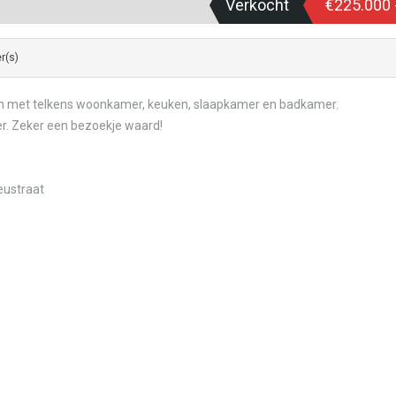
Verkocht
€225.000
r(s)
n met telkens woonkamer, keuken, slaapkamer en badkamer.
er. Zeker een bezoekje waard!
eustraat