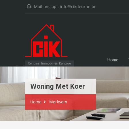
Mail ons op :
info@cikdeurne.be
Home
Centraal Immobiliën Kantoor
Woning Met Koer
Home
Merksem