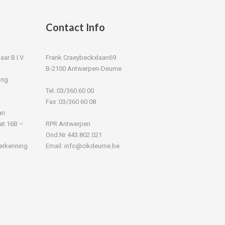
Contact Info
r B.I.V.
Frank Craeybeckxlaan69
B-2100 Antwerpen-Deurne
ing
Tel.:03/360 60 00
Fax :03/360 60 08
an
at 16B –
RPR Antwerpen
Ond.Nr 443.802.021
 erkenning
Email: info@cikdeurne.be