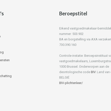
's
Beroepstitel
Erkend vastgoedmakelaar-bemiddelaa
nummer: 503.902
p
BA en borgstelling via AXA verzeker
730.390.160
log
Controle-instatie: Beroepsinstituut v
iensten
vastgoedmakelaars, Luxemburgstra
1000 Brussel. Onderworpen aan de
deontologische code
BIV
. Land van
Schatting
BELGIË
BIV-plichtenleer/