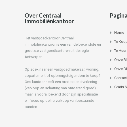
Over Centraal
Pagina
Immobiliënkantoor
Home
Het vastgoedkantoor Centraal
Te Koo
Immobiliënkantoor is een van de bekendste en
grootste vastgoedkantoren uit de regio
Te Huur
Antwerpen.
Onze B
Onze D
Op zoek naar een vastgoedmakelaar, woning,
appartement of opbrengsteigendom te koop?
Contact
Ons kantoor heeft een brede dienstverlening
Gratis 
(verkoop en schatting van onroerend goed)
maar is vooral bekend door zijn specialisatie
en focus op de herverkoop van bestaande
panden.