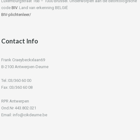
Luxemburgstraat 16B – 1000 Brussel. Onderworpen aan de deontologische
code
BIV
. Land van erkenning BELGIË
BIV-plichtenleer/
Contact Info
Frank Craeybeckxlaan69
B-2100 Antwerpen-Deurne
Tel.:03/360 60 00
Fax :03/360 60 08
RPR Antwerpen
Ond.Nr 443.802.021
Email: info@cikdeurne.be