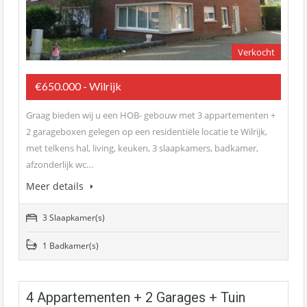
Verkocht
€650.000 - Wilrijk
Graag bieden wij u een HOB- gebouw met 3 appartementen +
2 garageboxen gelegen op een residentiële locatie te Wilrijk,
met telkens hal, living, keuken, 3 slaapkamers, badkamer,
afzonderlijk wc…
Meer details
3 Slaapkamer(s)
1 Badkamer(s)
4 Appartementen + 2 Garages + Tuin