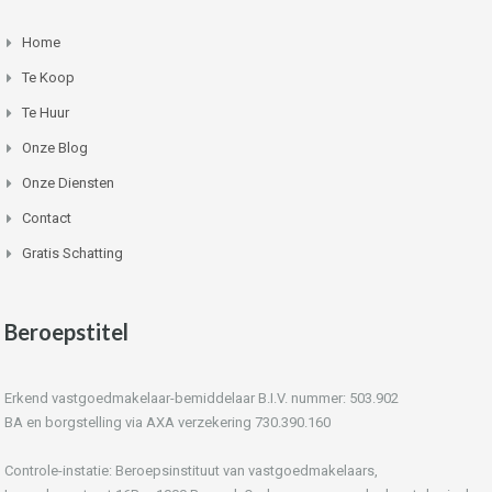
Home
Te Koop
Te Huur
Onze Blog
Onze Diensten
Contact
Gratis Schatting
Beroepstitel
Erkend vastgoedmakelaar-bemiddelaar B.I.V. nummer: 503.902
BA en borgstelling via AXA verzekering 730.390.160
Controle-instatie: Beroepsinstituut van vastgoedmakelaars,