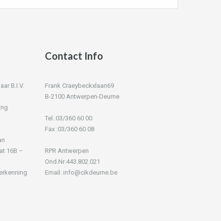
Contact Info
r B.I.V.
Frank Craeybeckxlaan69
B-2100 Antwerpen-Deurne
ing
Tel.:03/360 60 00
Fax :03/360 60 08
an
at 16B –
RPR Antwerpen
Ond.Nr 443.802.021
 erkenning
Email: info@cikdeurne.be