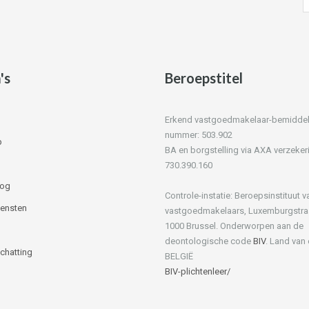
's
Beroepstitel
Erkend vastgoedmakelaar-bemiddelaa
nummer: 503.902
p
BA en borgstelling via AXA verzeker
730.390.160
log
Controle-instatie: Beroepsinstituut v
iensten
vastgoedmakelaars, Luxemburgstra
1000 Brussel. Onderworpen aan de
deontologische code
BIV
. Land van
Schatting
BELGIË
BIV-plichtenleer/