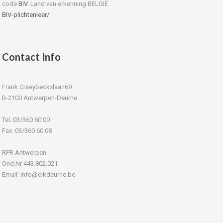
code
BIV
. Land van erkenning BELGIË
BIV-plichtenleer/
Contact Info
Frank Craeybeckxlaan69
B-2100 Antwerpen-Deurne
Tel.:03/360 60 00
Fax :03/360 60 08
RPR Antwerpen
Ond.Nr 443.802.021
Email: info@cikdeurne.be