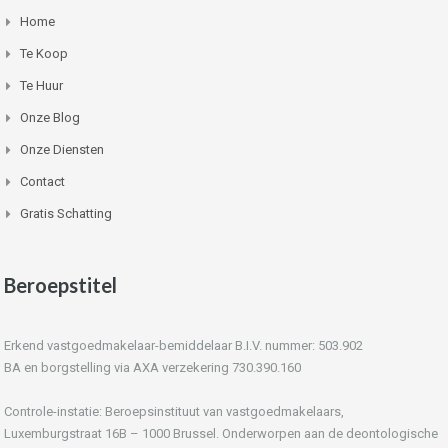
Home
Te Koop
Te Huur
Onze Blog
Onze Diensten
Contact
Gratis Schatting
Beroepstitel
Erkend vastgoedmakelaar-bemiddelaar B.I.V. nummer: 503.902
BA en borgstelling via AXA verzekering 730.390.160
Controle-instatie: Beroepsinstituut van vastgoedmakelaars,
Luxemburgstraat 16B – 1000 Brussel. Onderworpen aan de deontologische