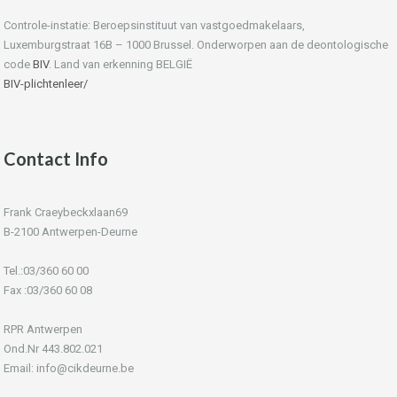
Controle-instatie: Beroepsinstituut van vastgoedmakelaars,
Luxemburgstraat 16B – 1000 Brussel. Onderworpen aan de deontologische
code
BIV
. Land van erkenning BELGIË
BIV-plichtenleer/
Contact Info
Frank Craeybeckxlaan69
B-2100 Antwerpen-Deurne
Tel.:03/360 60 00
Fax :03/360 60 08
RPR Antwerpen
Ond.Nr 443.802.021
Email: info@cikdeurne.be