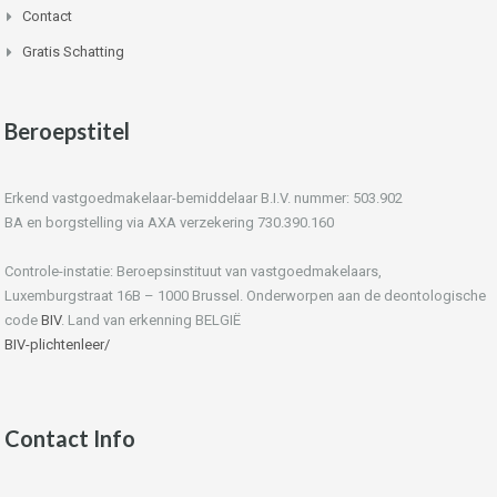
Contact
Gratis Schatting
Beroepstitel
Erkend vastgoedmakelaar-bemiddelaar B.I.V. nummer: 503.902
BA en borgstelling via AXA verzekering 730.390.160
Controle-instatie: Beroepsinstituut van vastgoedmakelaars,
Luxemburgstraat 16B – 1000 Brussel. Onderworpen aan de deontologische
code
BIV
. Land van erkenning BELGIË
BIV-plichtenleer/
Contact Info