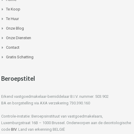
Te Koop
Te Huur
Onze Blog
Onze Diensten
Contact
Gratis Schatting
Beroepstitel
Erkend vastgoedmakelaar-bemiddelaar B.I.V. nummer: 503.902
BA en borgstelling via AXA verzekering 730.390.160
Controle-instatie: Beroepsinstituut van vastgoedmakelaars,
Luxemburgstraat 16B – 1000 Brussel. Onderworpen aan de deontologische
code
BIV
. Land van erkenning BELGIË